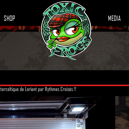
SHOP
MEDIA
nterceltique de Lorient par Rythmes Croisés !!