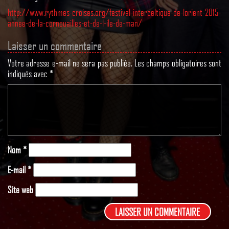
http://www.rythmes-croises.org/festival-interceltique-de-lorient-2015-
annee-de-la-cornouailles-et-de-l-ile-de-man/
Laisser un commentaire
Votre adresse e-mail ne sera pas publiée.
Les champs obligatoires sont
indiqués avec
*
Nom
*
E-mail
*
Site web