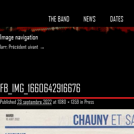
THE BAND
NEWS
DATES
Image navigation
larr; Précédent
uivant →
FB_IMG_1660642916676
Published
23 septembre 2022
at
1080 × 1359
in
Press