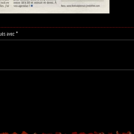
qués avec
*