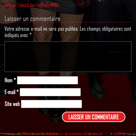
https://youtu.be/vqfFnZcrM8k
Laisser un commentaire
Votre adresse e-mail ne sera pas publiée.
Les champs obligatoires sont
indiqués avec
*
Nom
*
E-mail
*
Site web