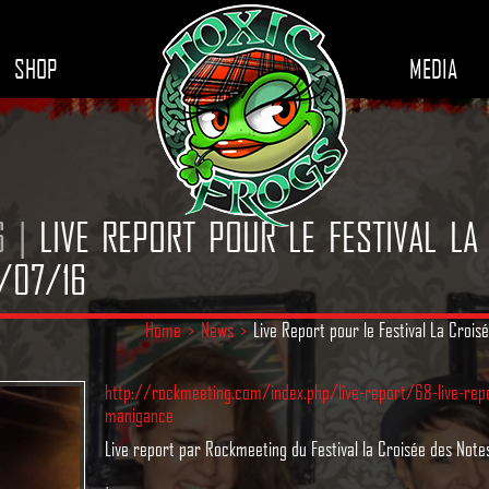
SHOP
MEDIA
6 |
LIVE REPORT POUR LE FESTIVAL LA
/07/16
Home
>
News
>
Live Report pour le Festival La Croi
http://rockmeeting.com/index.php/live-report/68-live-rep
manigance
Live report par Rockmeeting du Festival la Croisée des Note