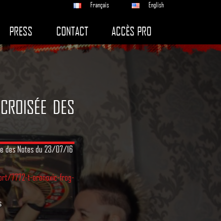
Français
English
PRESS
CONTACT
ACCÈS PRO
 CROISÉE DES
sée des Notes du 23/07/16
ort/7772-t-oronoxic-frog-
s