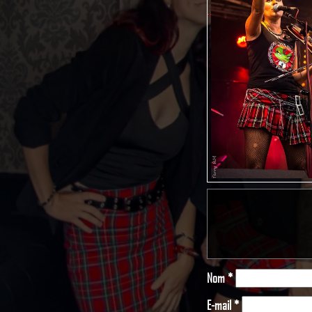
Nom
*
E-mail
*