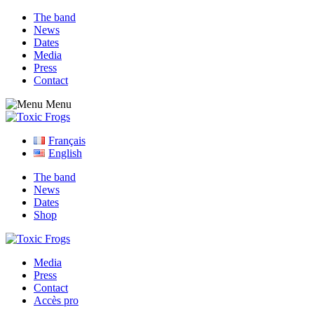
The band
News
Dates
Media
Press
Contact
Menu
Français
English
The band
News
Dates
Shop
Media
Press
Contact
Accès pro