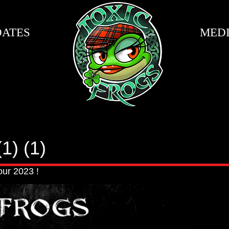
DATES
MED
) (1)
our 2023 !