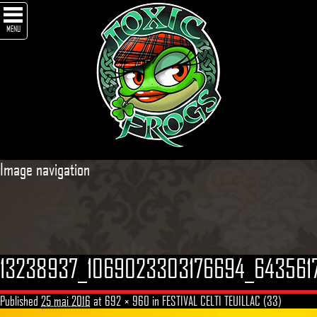
MENU
Image navigation
13238937_1069023303176694_643561
Published
25 mai 2016
at
692 × 960
in
FESTIVAL CELTI TEUILLAC (33)