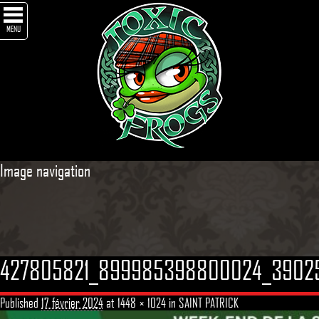
MENU
Image navigation
427805821_899985398800024_3902
Published
17 février 2024
at
1448 × 1024
in
SAINT PATRICK