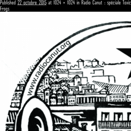
Published
22 octobre 2015
at
1024 × 1024
in
Radio Canut : spéciale Toxi
Frogs