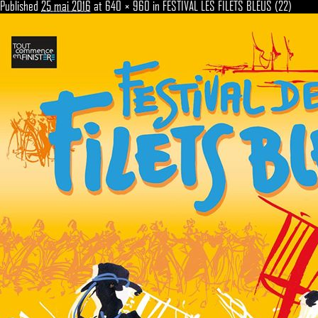
Published
25 mai 2016
at
640 × 960
in
FESTIVAL LES FILETS BLEUS (22)