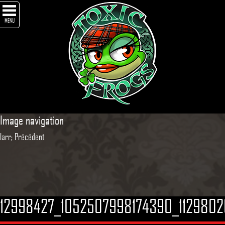
MENU
Image navigation
larr; Précédent
12998427_1052507998174390_1129802