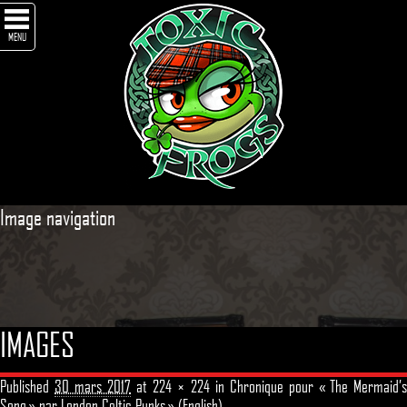
MENU
Image navigation
IMAGES
Published
30 mars 2017
at
224 × 224
in
Chronique pour « The Mermaid’
Song » par London Celtic Punks » (English)