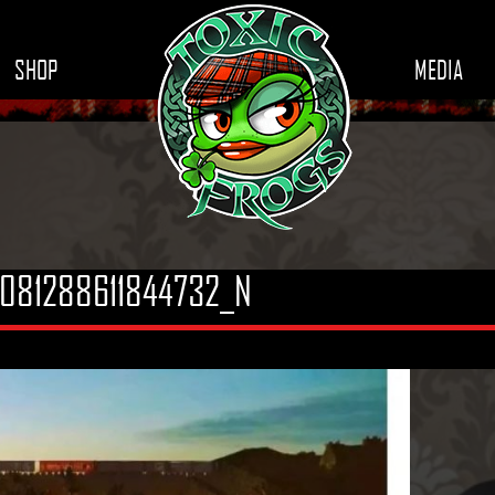
SHOP
MEDIA
081288611844732_N