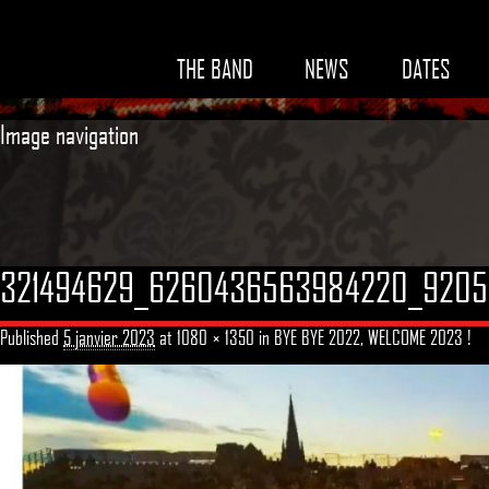
THE BAND
NEWS
DATES
Image navigation
321494629_6260436563984220_9205
Published
5 janvier 2023
at
1080 × 1350
in
BYE BYE 2022, WELCOME 2023 !