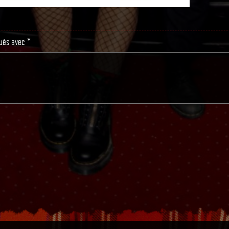
qués avec
*