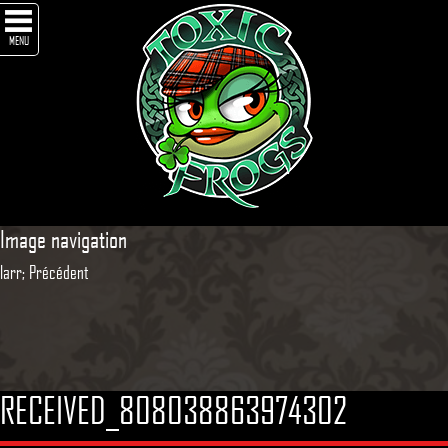
MENU
Image navigation
larr; Précédent
RECEIVED_808038863974302