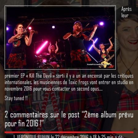
Après
leur
premier EP « Kill The Devil » sorti il y a un an encensé par les critiques
internationales, les musiciennes de Toxic Frogs vont entrer en studio en
novembre 2016 pour vous contacter un second opus….
Stay tuned !!
2 commentaires sur le post “
2ème album prévu
pour fin 2016 !
”
VERONIQUE BUHAN
le
22 décembre 2016 à 18 h 25 min
a dit: